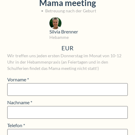
Mama meeting
•
Betreuung nach der Geburt
Silvia Brenner
Hebamme
EUR
Wir treffen uns jeden ersten Donnerstag im Monat von 10-12
Uhr in der Hebammenpraxis (an Feiertagen und in den
Schulferien findet das Mama meeting nicht statt!)
Vorname
*
Nachname
*
Telefon
*