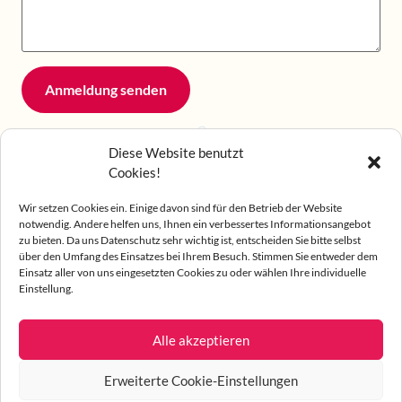
Anmeldung senden
Diese Website benutzt
Cookies!
Wir setzen Cookies ein. Einige davon sind für den Betrieb der Website
notwendig. Andere helfen uns, Ihnen ein verbessertes Informationsangebot
zu bieten. Da uns Datenschutz sehr wichtig ist, entscheiden Sie bitte selbst
über den Umfang des Einsatzes bei Ihrem Besuch. Stimmen Sie entweder dem
Einsatz aller von uns eingesetzten Cookies zu oder wählen Ihre individuelle
Einstellung.
© 2026 Hebammenpraxis Heckenbeck
Datenschutz
Hebammen
arbeiten in einer gesellschaftlichen Verantwortung
Alle akzeptieren
und begleiten Frauen, Kinder, Partner und Familien besonders
während Schwangerschaft, Geburt und Wochenbett. Die
Erweiterte Cookie-Einstellungen
Menschenwürde und die Rechte der Frau sind wesentliche